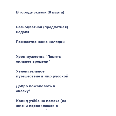
В городе сказок (8 марта)
Разноцветная (предметная)
неделя
Рождественские колядки
Урок мужества "Память
сильнее времени"
Увлекательное
путешествие в мир русской
кухни
Добро пожаловать в
сказку!
Ковид учёбе не помеха (из
жизни первоклашек в
эпоху пандемии)