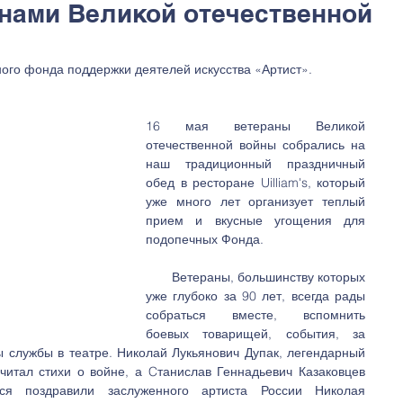
анами Великой отечественной
ного фонда под­держ­ки де­я­те­лей ис­кус­ства «Ар­тист».
16 мая ветераны Великой 
отечественной войны собрались на 
наш традиционный праздничный 
обед в ресторане Uilliam's, который 
уже много лет организует теплый 
прием и вкусные угощения для 
подопечных Фонда.
       Ветераны, большинству которых 
уже глубоко за 90 лет, всегда рады 
собраться вместе, вспомнить 
боевых товарищей, события, за 
 службы в театре. Николай Лукьянович Дупак, легендарный 
читал стихи о войне, а Cтанислав Геннадьевич Казаковцев 
ся поздравили заслуженного артиста России Николая 