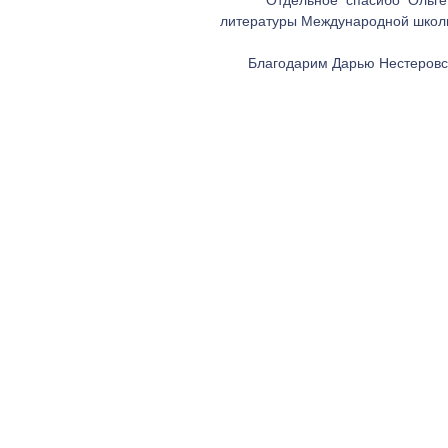
      Отдельное спасибо Ольге Абрамовой и всем сотрудникам фонда "Артист", учителю 
литературы Международной школы
       Благодарим Дарью Несте