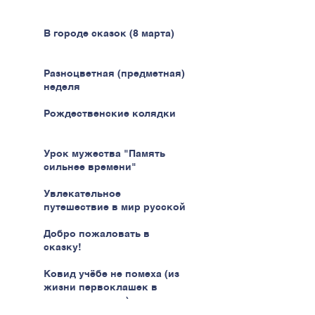
В городе сказок (8 марта)
Разноцветная (предметная)
неделя
Рождественские колядки
Урок мужества "Память
сильнее времени"
Увлекательное
путешествие в мир русской
кухни
Добро пожаловать в
сказку!
Ковид учёбе не помеха (из
жизни первоклашек в
эпоху пандемии)