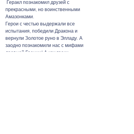
 Геракл познакомил друзей с 
прекрасными, но воинственными 
Амазонками. 
Герои с честью выдержали все 
испытания, победили Дракона и 
вернули Золотое руно в Элладу. А 
заодно познакомили нас с мифами 
древней Греции! А как греки 
отмечали  большую победу?
Конечно же танцем "Сиртаки"!