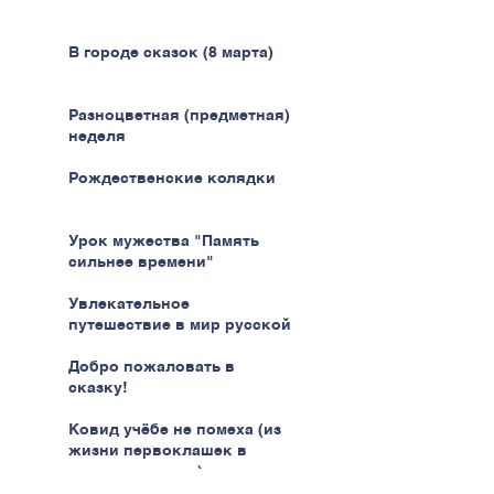
В городе сказок (8 марта)
Разноцветная (предметная)
неделя
Рождественские колядки
Урок мужества "Память
сильнее времени"
Увлекательное
путешествие в мир русской
кухни
Добро пожаловать в
сказку!
Ковид учёбе не помеха (из
жизни первоклашек в
эпоху пандемии)