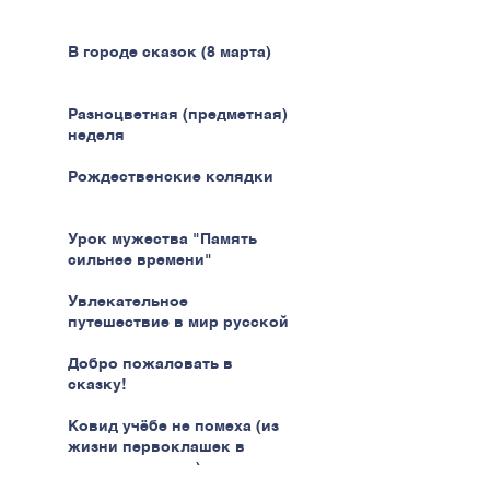
В городе сказок (8 марта)
Разноцветная (предметная)
неделя
Рождественские колядки
Урок мужества "Память
сильнее времени"
Увлекательное
путешествие в мир русской
кухни
Добро пожаловать в
сказку!
Ковид учёбе не помеха (из
жизни первоклашек в
эпоху пандемии)