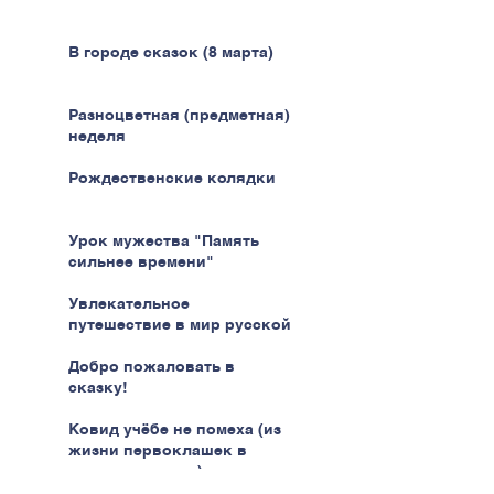
В городе сказок (8 марта)
Разноцветная (предметная)
неделя
Рождественские колядки
Урок мужества "Память
сильнее времени"
Увлекательное
путешествие в мир русской
кухни
Добро пожаловать в
сказку!
Ковид учёбе не помеха (из
жизни первоклашек в
эпоху пандемии)