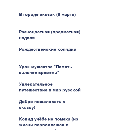
В городе сказок (8 марта)
Разноцветная (предметная)
неделя
Рождественские колядки
Урок мужества "Память
сильнее времени"
Увлекательное
путешествие в мир русской
кухни
Добро пожаловать в
сказку!
Ковид учёбе не помеха (из
жизни первоклашек в
эпоху пандемии)